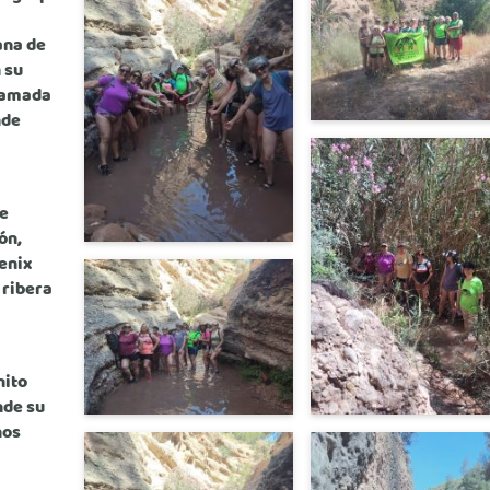
ana de
 su
lamada
nde
ce
ón,
enix
 ribera
nito
nde su
nos