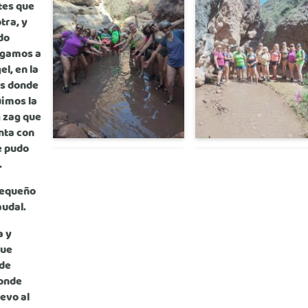
tes que
tra, y
do
legamos a
l, en la
as donde
uimos la
g zag que
nta con
e pudo
.
pequeño
udal.
a y
que
 de
donde
evo al