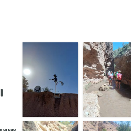
l
n grupo