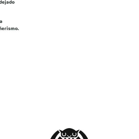
dejado
ta
ñerismo.