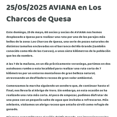
25/05/2025 AVIANA en Los
Charcos de Quesa
Este domingo, 25 de mayo, 68 socios y socias de AVIANA nos hemos
desplazado a Quesa para realizar una ruta por uno de los parajes más
bellos de la zona: Los Charcos de Quesa, una serie de pozas naturales de
distintos tamaños enclavadas en el barranco del Río Grande (también
conocido como Río de las Cuevas), a unos siete kilómetros de la población
que les da nombre.
A las 7 de la mañana, en un día prácticamente veraniego, partimos en dos
autobuses rumbo a esta localidad para realizar una ruta corta de 7
kilómetros por un entorno montañoso de gran belleza natural,
atravesando un desfiladero rocoso de gran valor ambiental.
Comenzamos la marcha siguiendo un sendero que, de continuar hasta el
final, nos llevaría al Abrigo de Voro. Sin embargo, en esta ocasión se ha
realizado una ruta más corta. Al poco de empezar, pudimos disfrutar de
una poza con un pequeño salto de agua que invitaba a refrescarse. Más
adelante, visitamos un abrigo rocoso que antaño sirvió como refugio de
ganado.