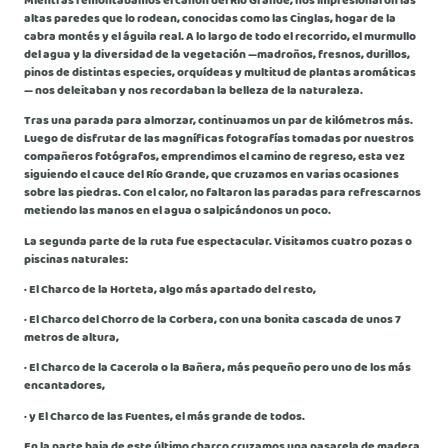
Mientras remontábamos el cañón del Río Grande, nos impresionaron las
altas paredes que lo rodean, conocidas como las Cinglas, hogar de la
cabra montés y el águila real. A lo largo de todo el recorrido, el murmullo
del agua y la diversidad de la vegetación —madroños, fresnos, durillos,
pinos de distintas especies, orquídeas y multitud de plantas aromáticas
— nos deleitaban y nos recordaban la belleza de la naturaleza.
Tras una parada para almorzar, continuamos un par de kilómetros más.
Luego de disfrutar de las magníficas fotografías tomadas por nuestros
compañeros fotógrafos, emprendimos el camino de regreso, esta vez
siguiendo el cauce del Río Grande, que cruzamos en varias ocasiones
sobre las piedras. Con el calor, no faltaron las paradas para refrescarnos
metiendo las manos en el agua o salpicándonos un poco.
La segunda parte de la ruta fue espectacular. Visitamos cuatro pozas o
piscinas naturales:
· El Charco de la Horteta, algo más apartado del resto,
· El Charco del Chorro de la Corbera, con una bonita cascada de unos 7
metros de altura,
· El Charco de la Cacerola o la Bañera, más pequeño pero uno de los más
encantadores,
· y El Charco de las Fuentes, el más grande de todos.
En la parte baja de este último charco cruzamos una pasarela de madera